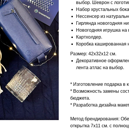
выбор. Шеврон с логоти
Набор хрустальных бокал
Нессенсер из натуральн
Гирлянда новогодняя ни
Новогодняя игрушка на 
Картхолдер.
Коробка кашированная н
Размер: 42х32х12 см.
Декоративное оформлени
лента атлас на выбор.
* Изготовление подарка в 
* Возможность замены сос
бюджета.
* Разработка дизайна ма
Метод брендирования: Обеч
открытка 7х11 см. с полно