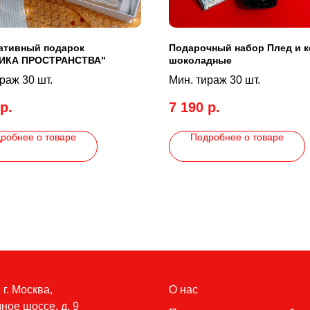
ативный подарок
Подарочный набор Плед и 
ИКА ПРОСТРАНСТВА"
шоколадные
раж 30 шт.
Мин. тираж 30 шт.
р.
7 190
р.
робнее о товаре
Подробнее о товаре
 г. Москва,
О нас
ное шоссе, д. 9