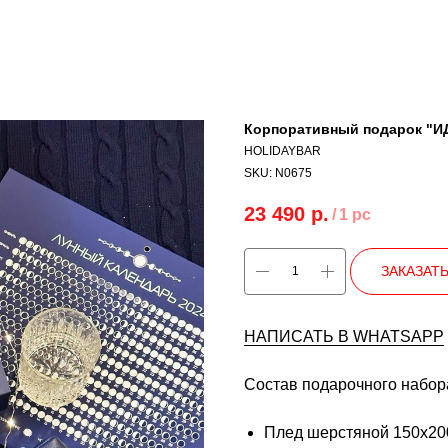
Корпоративный подарок "И
HOLIDAYBAR
SKU:
N0675
23 490
р.
/
1 pc
ЗАКАЗАТ
НАПИСАТЬ В WHATSAPP
Состав подарочного набор
Плед шерстяной 150х200