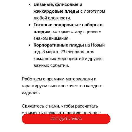
Вязаные, флисовые и
жаккардовые пледы
с логотипом
любой сложности.
Готовые подарочные наборы с
пледом
, которые станут ценным
знаком внимания.
Корпоративные пледы
на Новый
год, 8 марта, 23 февраля, для
командных мероприятий и других
важных событий.
Пледы вязанные, жаккардовые
Работаем с премиум-материалами и
или с бахромой- выберите ваш
гарантируем высокое качество каждого
идеальный подарок
изделия.
Закажите эксклюзивные корпоративные пледы с вашим
логотипом – стильный и оригинальный премиум-подарок
Свяжитесь с нами, чтобы рассчитать
для клиентов, партнеров и сотрудников.
стоимость и заказать партию пледов с
ОБСУДИТЬ ЗАКАЗ
логотипом для вашего бизнеса.
СДЕЛАТЬ ЗАКАЗ