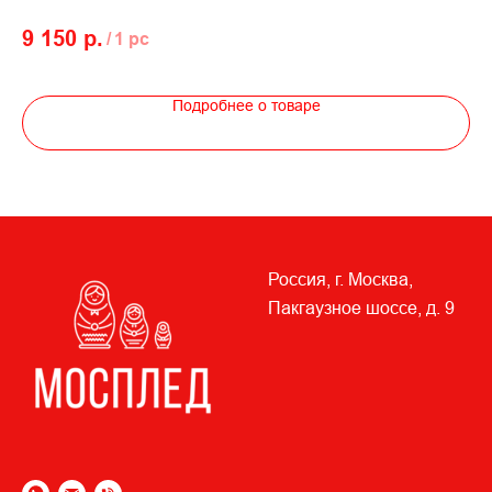
9 150
р.
4 
/
1 pc
Подробнее о товаре
Россия, г. Москва,
Пакгаузное шоссе, д. 9