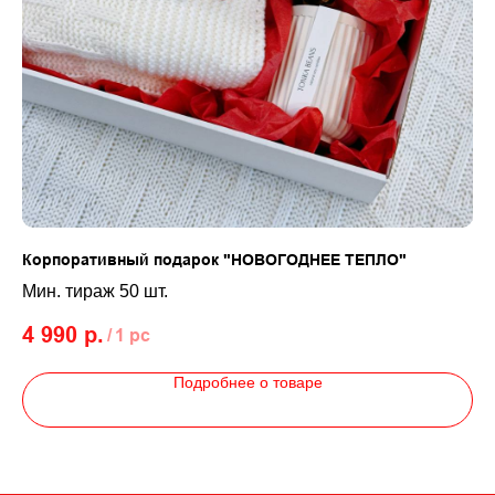
Корпоративный подарок "НОВОГОДНЕЕ ТЕПЛО"
Ко
Мин. тираж 50 шт.
Ми
4 990
р.
6 
/
1 pc
Подробнее о товаре